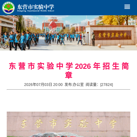
reorder
东 营 市 实 验 中 学 2026 年 招 生 简
章
2026年07月03日 20:00 发布:
办公室
阅读量：[
27824
]