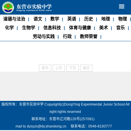
reorder
道德与法治
语文
数学
英语
历史
地理
物理
|
|
|
|
|
|
|
化学
生物学
信息科技
体育与健康
美术
音乐
|
|
|
|
|
|
劳动与实践
行政
教师荣誉
|
|
|
首页
上页
下页
尾页
版权所有：东营市实验中学 Copyright(c)DongYing Experimental Junior School All
right rights reserved
联系地址：东营市辽河路126号(257091)
mail to dysyzx@dy.shandong.cn 联系电话：0546-8193777