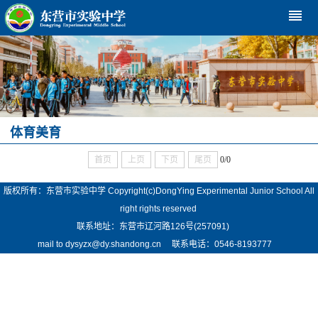
reorder
体育美育
首页
上页
下页
尾页
0/0
版权所有：东营市实验中学 Copyright(c)DongYing Experimental Junior School All
right rights reserved
联系地址：东营市辽河路126号(257091)
mail to dysyzx@dy.shandong.cn 联系电话：0546-8193777
ICP备案号：
鲁ICP备16014514号
鲁ICP备16014514号
-1
鲁ICP备16014514号
-2
中文域名：东营市实验中学.公益
在线投稿
旧站链接
办公平台