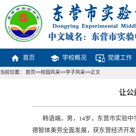
home
school
important_devices
首页
学校概况
党建工作
当前位置：
首页
>>
校园风采
>>
学子风采
>>
正文
让公
韩语端，男，14岁，东营市实验中
德智体美劳全面发展，获东营经济开发区