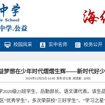
card_membership
account_box
ballot
校园风采
实中名师
校务公开
益梦想在少年时代熠熠生辉——新时代好少
2024年11月25日 14:40 发布:
办公室
阅读量：[
299
]
学2020级23班学生，后勤部长、语文课代表。该
“优秀学生”，多次荣获校“三好学生”、“学习之星