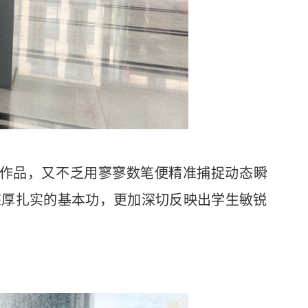
描作品，又不乏用寥寥数笔便精准捕捉动态瞬
深厚扎实的基本功，更加深切反映出学生敏锐