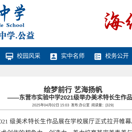
card_membership
account_box
ballot
校园风采
实中名师
校务公开
绘梦前行 艺海扬帆
——东营市实验中学2021级举办美术特长生作
2025年04月02日 15:03 发布:
办公室
阅读量：[
329
]
校 2021 级美术特长生作品展在学校展厅正式拉