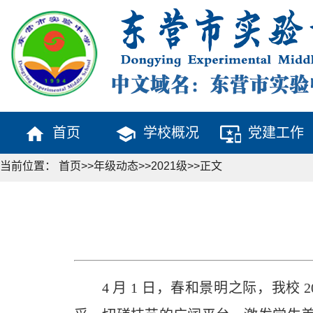
home
school
important_devices
首页
学校概况
党建工作
当前位置：
首页
>>
年级动态
>>
2021级
>>
正文
4 月 1 日，春和景明之际，我