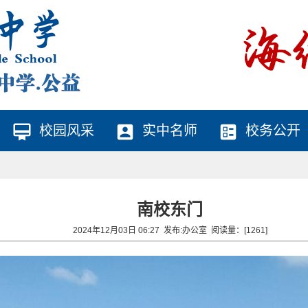
card_membership
account_box
ballot
校园风采
实中名师
校务公开
南校东门
2024年12月03日 06:27 发布:
办公室
阅读量：[
1261
]