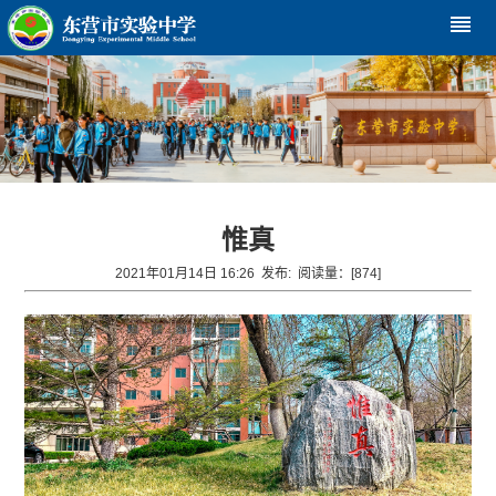
reorder
惟真
2021年01月14日 16:26 发布:
阅读量：[
874
]